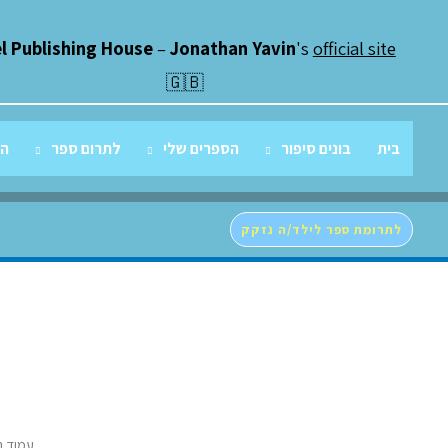
ילוג
תוכן
el Publishing House
–
Jonathan Yavin
's
official site
🇬🇧
בית
בונים סיפור
הספרים שלי
לתרום ספר
הג
לתרומת ספר לילד/ה נזקק
עמוד ה