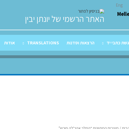
Eng
Mell
האתר הרשמי של יונתן יבין
שת כתבי יד
הרצאות וסדנות
TRANSLATIONS
אודות
בית
/ מוצרים המתויגים “המלך אהר'לה פורש”