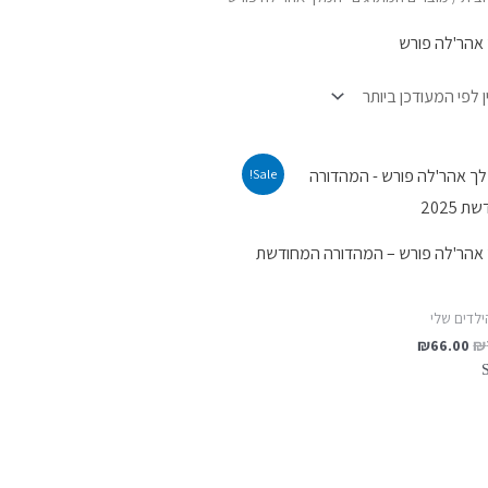
אהר'לה פורש
המחיר
המחיר
Sale!
המקורי
הנוכחי
היה:
הוא:
₪66.00.
₪78.00.
אהר'לה פורש – המהדורה המחודשת
ילדים שלי
₪
66.00
₪