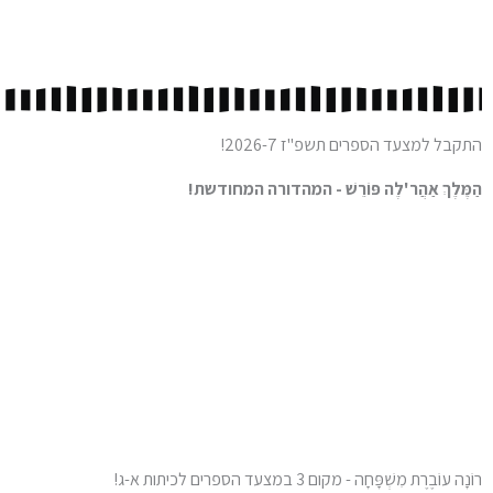
התקבל למצעד הספרים תשפ"ז 2026-7!
הַמֶּלֶךְ אַהֲר'לֶה פּוֹרֵשׁ - המהדורה המחודשת!
רוֹנָה עוֹבֶרֶת מִשְׁפָּחָה - מקום 3 במצעד הספרים לכיתות א-ג!