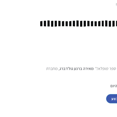
 ספר מופלא!"
מאירה ברנע גולדברג
, מחברת
יום
צע