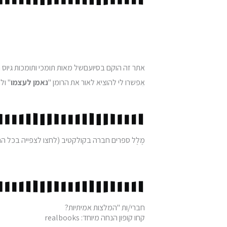
אתר זה הוקם בסיועםשל מאות תומכי ותומכות גיוס 
אִפשרו לי להוציא לאור את הרומן "
נאמן לעצמו
" ול
מֶלֶל ספרים חברה בקולקטיב (לחצו לצפייה בכל ה
חברי/ות "המלצות אמיתיות?
קחו קופון הנחה מיוחד:
realbooks