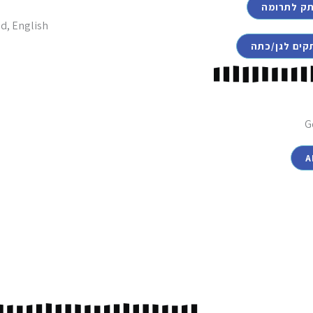
תק לתרומה
G
A