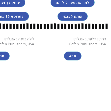
לתרומת ספר לילד/ה
עותק לך ועו
עותק לעצמי
לתרומת 30 עותקים לגן/כתה
החתול דלעת באנגלית!
לילה בגינה באנגלית!
efen Publishers, USA
Gefen Publishers, USA
DD
ADD