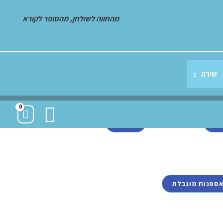
מהחווה לשולחן, מהסופר לקורא
שירה
חברתי
שירה
ד/ה נזקק
יפהפה ומתעתע
חיפוש
78
63
78
אספנות מוגבלת