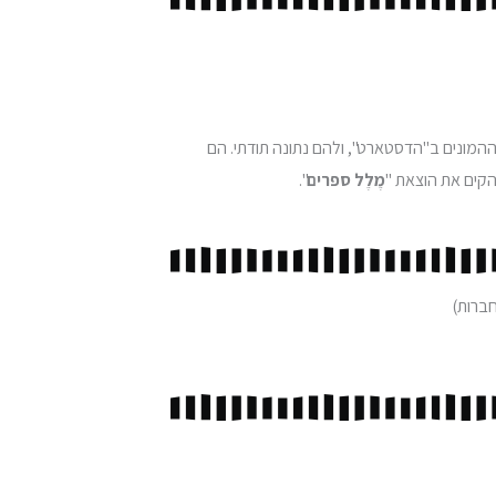
ההמונים ב"הדסטארט", ולהם נתונה תודתי. הם
הקים את הוצאת "
מֶלֶל ספרים
".
חברות)