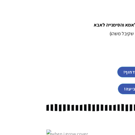
אמא וה
סימנייה לאבא
 שקיבל משהו)
חוף!
יעה!