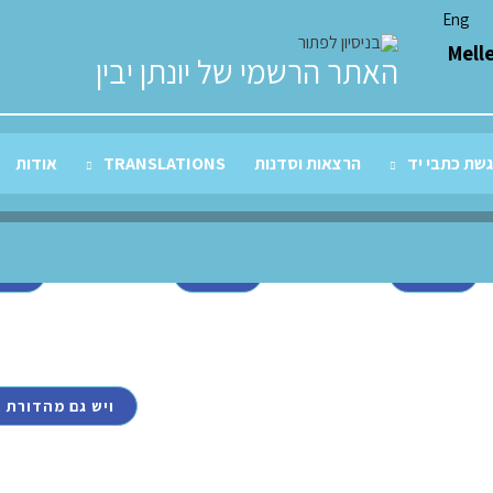
Eng
Mell
האתר הרשמי של יונתן יבין
שת כתבי יד
הרצאות וסדנות
TRANSLATIONS
אודות
הבתי!"
"מבריק!"
יוזמת הספר ה
ה)
(מעריב)
קנו במתנה ליל
39
98
79
78
66
ויש גם מהדורת 