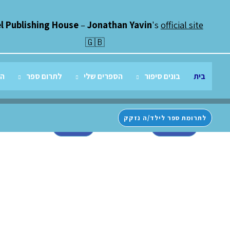
ילוג
תוכן
el Publishing House
–
Jonathan Yavin
's
official site
היפים והנכונים של מֶלֶל ספרים!
🇬🇧
בית
בונים סיפור
הספרים שלי
לתרום ספר
הג
התנ"ך של הכותבים!
"מופלא!"
"התא
מהדורה מחודשת
מאירה ברנע גולדברג
(לאיש
לתרומת ספר לילד/ה נזקק
78
66
108
89