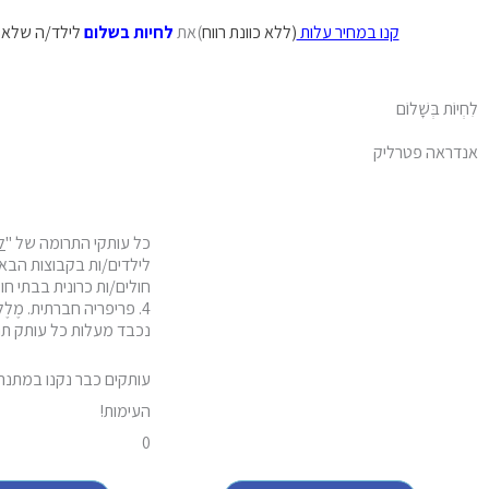
קנו במחיר עלות
(ללא כוונת רווח
)את
לחיות בשלום
לילד/ה שלא ח
לִחְיוֹת בְּשָׁלוֹם
אנדראה פטרליק
כל עותקי התרומה של "
ל
4. פריפריה חברתית. מֶל
נכבד מעלות כל עותק תרו
עותקים כבר נקנו במתנה 
העימות!
0