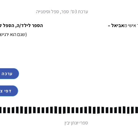
ערכת 3ס': ספר, ספל וסימנייה
ר אישי מ
אביאל –
הספר לילד/ה, הספל ל
(שגם הוא ירגיש
ערכה ד
דפי צב
ספרי יונתן יבין