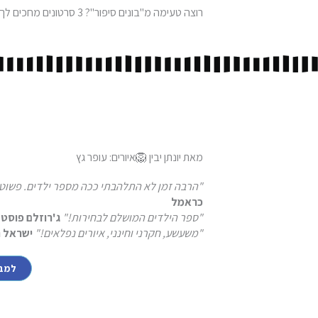
רוצה טעימה מ"בונים סיפור"? 3 סרטונים מחכים לך!
מאת
יונתן יבין
🦁
איורים: עופר גץ
"הרבה זמן לא התלהבתי ככה מספר ילדים. פשוט
כראמל
"ספר הילדים המושלם לבחירות!"
ג'רוזלם פוסט
"משעשע, חקרני וחינני, איורים נפלאים!"
ישראל ה
למב