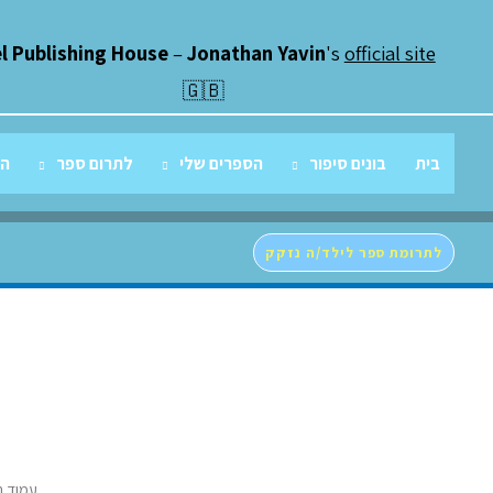
ילוג
תוכן
el Publishing House
–
Jonathan Yavin
's
official site
🇬🇧
בית
בונים סיפור
הספרים שלי
לתרום ספר
הג
לתרומת ספר לילד/ה נזקק
עמוד ה