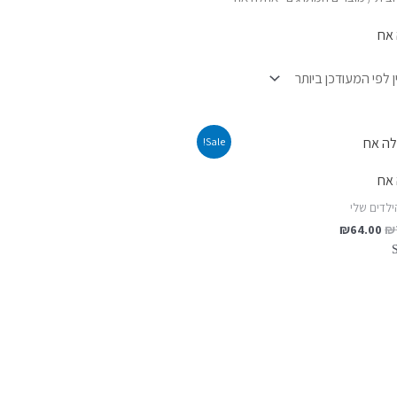
אח
המחיר
המחיר
Sale!
המקורי
הנוכחי
היה:
הוא:
אח
₪64.00.
₪74.00.
ילדים שלי
₪
64.00
₪